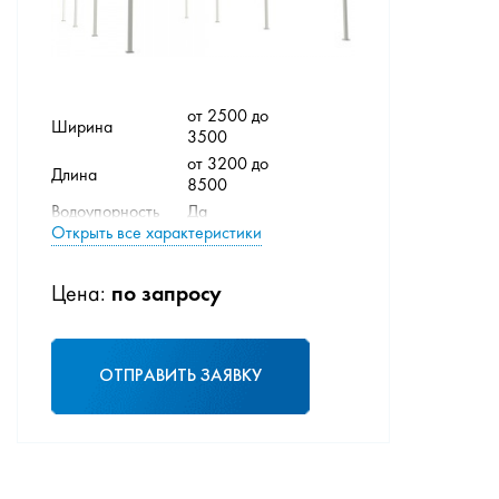
от 2500 до
Ширина
3500
от 3200 до
Длина
8500
Водоупорность
Да
Открыть все характеристики
металл,
Материал
поликарбонат
Рабочая
по запросу
Цена:
-/+60
температура
Цвет
По выбору
ОТПРАВИТЬ ЗАЯВКУ
Навес из поликарбоната
выполняется по вашим
размерам