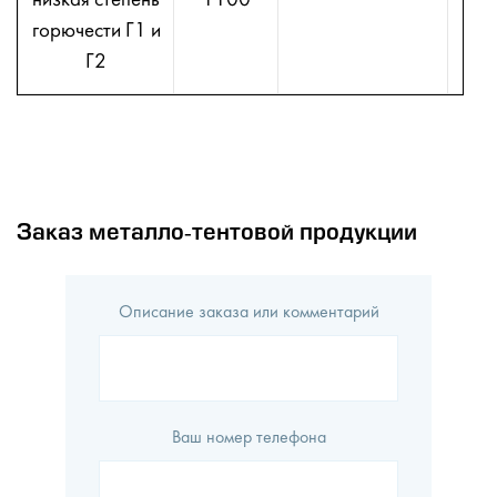
низкая степень
1100
2
горючести Г1 и
2
Г2
2
Заказ металло-тентовой продукции
Описание заказа или комментарий
Ваш номер телефона