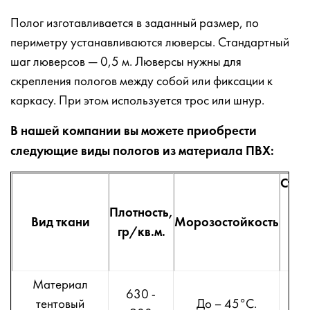
Полог изготавливается в заданный размер, по
периметру устанавливаются люверсы. Стандартный
шаг люверсов — 0,5 м. Люверсы нужны для
скрепления пологов между собой или фиксации к
каркасу. При этом используется трос или шнур.
В нашей компании вы можете приобрести
следующие виды пологов из материала ПВХ:
Стан
р
Плотность,
Вид ткани
Морозостойкость
по
гр/кв.м.
ши
дли
2х2
Материал
630 -
3х2
тентовый
До – 45°С.