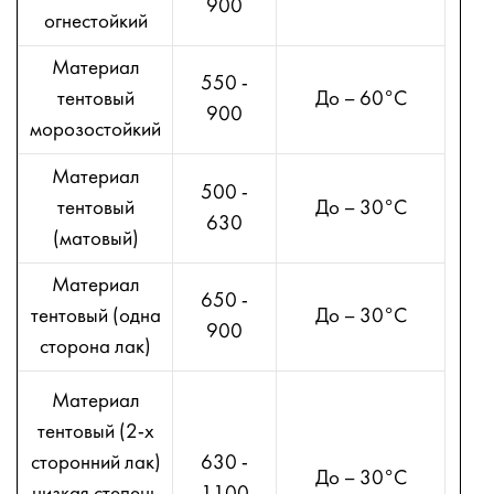
900
3х4
огнестойкий
3х6
Материал
4х5
550 -
тентовый
До – 60°С
4х8
900
морозостойкий
5х7
6х6
Материал
500 -
6
тентовый
До – 30°С
630
7
(матовый)
8
Материал
8
650 -
тентовый (одна
До – 30°С
9
900
сторона лак)
1
1
Материал
1
тентовый (2-х
1
сторонний лак)
630 -
До – 30°С
1